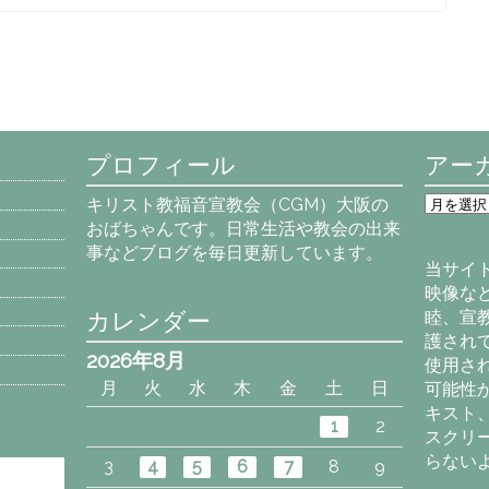
プロフィール
アー
ア
キリスト教福音宣教会（CGM）大阪の
ー
おばちゃんです。日常生活や教会の出来
カ
事などブログを毎日更新しています。
イ
当サイ
ブ
映像な
カレンダー
睦、宣
護され
2026年8月
使用さ
月
火
水
木
金
土
日
可能性
キスト
1
2
スクリ
らない
3
4
5
6
7
8
9