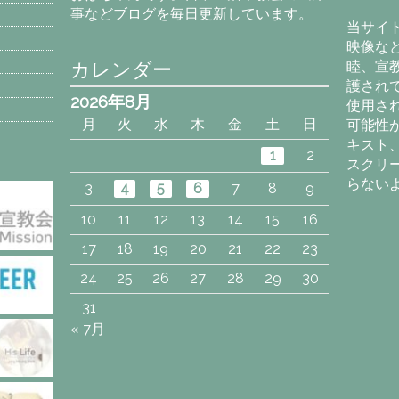
事などブログを毎日更新しています。
イ
当サイ
ブ
映像な
カレンダー
睦、宣
護され
2026年8月
使用さ
月
火
水
木
金
土
日
可能性
キスト
1
2
スクリ
らない
3
4
5
6
7
8
9
10
11
12
13
14
15
16
17
18
19
20
21
22
23
24
25
26
27
28
29
30
31
« 7月