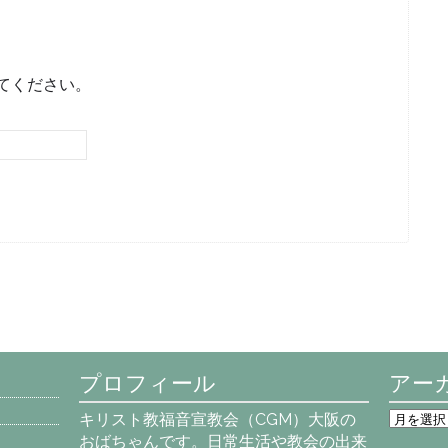
てください。
プロフィール
アー
ア
キリスト教福音宣教会（CGM）大阪の
ー
おばちゃんです。日常生活や教会の出来
カ