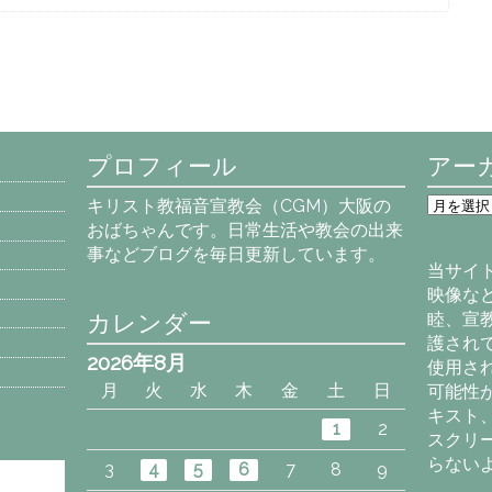
プロフィール
アー
ア
キリスト教福音宣教会（CGM）大阪の
ー
おばちゃんです。日常生活や教会の出来
カ
事などブログを毎日更新しています。
イ
当サイ
ブ
映像な
カレンダー
睦、宣
護され
2026年8月
使用さ
月
火
水
木
金
土
日
可能性
キスト
1
2
スクリ
らない
3
4
5
6
7
8
9