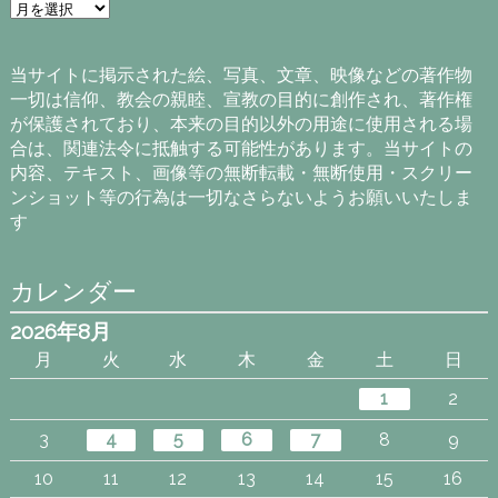
ア
ー
カ
イ
当サイトに掲示された絵、写真、文章、映像などの著作物
ブ
一切は信仰、教会の親睦、宣教の目的に創作され、著作権
が保護されており、本来の目的以外の用途に使用される場
合は、関連法令に抵触する可能性があります。当サイトの
内容、テキスト、画像等の無断転載・無断使用・スクリー
ンショット等の行為は一切なさらないようお願いいたしま
す
カレンダー
2026年8月
月
火
水
木
金
土
日
1
2
3
4
5
6
7
8
9
10
11
12
13
14
15
16