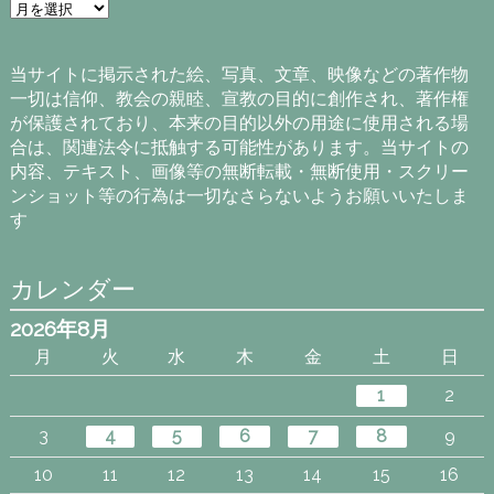
ア
ー
カ
イ
当サイトに掲示された絵、写真、文章、映像などの著作物
ブ
一切は信仰、教会の親睦、宣教の目的に創作され、著作権
が保護されており、本来の目的以外の用途に使用される場
合は、関連法令に抵触する可能性があります。当サイトの
内容、テキスト、画像等の無断転載・無断使用・スクリー
ンショット等の行為は一切なさらないようお願いいたしま
す
カレンダー
2026年8月
月
火
水
木
金
土
日
1
2
3
4
5
6
7
8
9
10
11
12
13
14
15
16