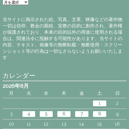
ア
ー
カ
イ
当サイトに掲示された絵、写真、文章、映像などの著作物
ブ
一切は信仰、教会の親睦、宣教の目的に創作され、著作権
が保護されており、本来の目的以外の用途に使用される場
合は、関連法令に抵触する可能性があります。当サイトの
内容、テキスト、画像等の無断転載・無断使用・スクリー
ンショット等の行為は一切なさらないようお願いいたしま
す
カレンダー
2026年8月
月
火
水
木
金
土
日
1
2
3
4
5
6
7
8
9
10
11
12
13
14
15
16