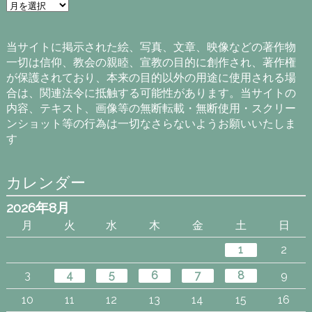
ア
ー
カ
イ
当サイトに掲示された絵、写真、文章、映像などの著作物
ブ
一切は信仰、教会の親睦、宣教の目的に創作され、著作権
が保護されており、本来の目的以外の用途に使用される場
合は、関連法令に抵触する可能性があります。当サイトの
内容、テキスト、画像等の無断転載・無断使用・スクリー
ンショット等の行為は一切なさらないようお願いいたしま
す
カレンダー
2026年8月
月
火
水
木
金
土
日
1
2
3
4
5
6
7
8
9
10
11
12
13
14
15
16