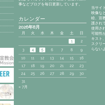
カ
事などブログを毎日更新しています。
イ
当サイ
ブ
映像な
カレンダー
睦、宣
護され
2026年8月
使用さ
月
火
水
木
金
土
日
可能性
キスト
1
2
スクリ
らない
3
4
5
6
7
8
9
10
11
12
13
14
15
16
17
18
19
20
21
22
23
24
25
26
27
28
29
30
31
« 7月