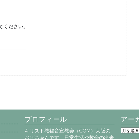
てください。
プロフィール
アー
ア
キリスト教福音宣教会（CGM）大阪の
ー
おばちゃんです。日常生活や教会の出来