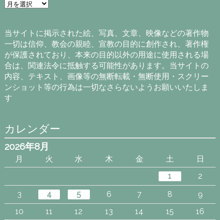
ア
ー
カ
イ
当サイトに掲示された絵、写真、文章、映像などの著作物
ブ
一切は信仰、教会の親睦、宣教の目的に創作され、著作権
が保護されており、本来の目的以外の用途に使用される場
合は、関連法令に抵触する可能性があります。当サイトの
内容、テキスト、画像等の無断転載・無断使用・スクリー
ンショット等の行為は一切なさらないようお願いいたしま
す
カレンダー
2026年8月
月
火
水
木
金
土
日
1
2
3
4
5
6
7
8
9
10
11
12
13
14
15
16