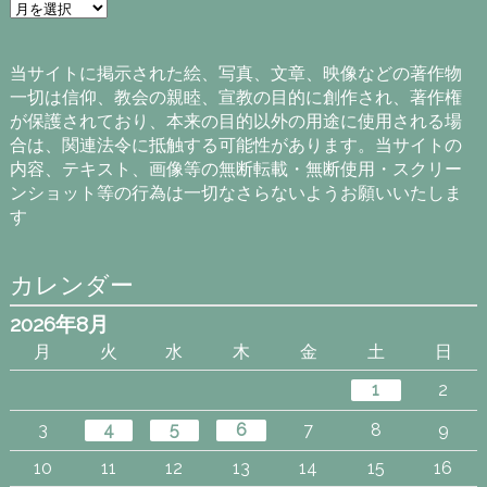
ア
ー
カ
イ
当サイトに掲示された絵、写真、文章、映像などの著作物
ブ
一切は信仰、教会の親睦、宣教の目的に創作され、著作権
が保護されており、本来の目的以外の用途に使用される場
合は、関連法令に抵触する可能性があります。当サイトの
内容、テキスト、画像等の無断転載・無断使用・スクリー
ンショット等の行為は一切なさらないようお願いいたしま
す
カレンダー
2026年8月
月
火
水
木
金
土
日
1
2
3
4
5
6
7
8
9
10
11
12
13
14
15
16