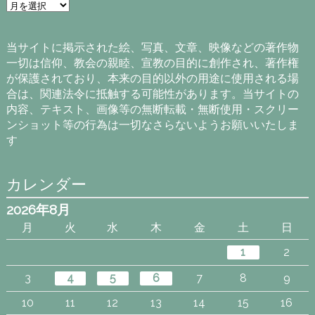
ア
ー
カ
イ
当サイトに掲示された絵、写真、文章、映像などの著作物
ブ
一切は信仰、教会の親睦、宣教の目的に創作され、著作権
が保護されており、本来の目的以外の用途に使用される場
合は、関連法令に抵触する可能性があります。当サイトの
内容、テキスト、画像等の無断転載・無断使用・スクリー
ンショット等の行為は一切なさらないようお願いいたしま
す
カレンダー
2026年8月
月
火
水
木
金
土
日
1
2
3
4
5
6
7
8
9
10
11
12
13
14
15
16