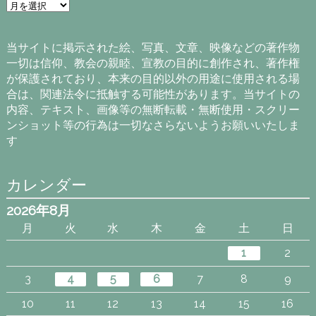
ア
ー
カ
イ
当サイトに掲示された絵、写真、文章、映像などの著作物
ブ
一切は信仰、教会の親睦、宣教の目的に創作され、著作権
が保護されており、本来の目的以外の用途に使用される場
合は、関連法令に抵触する可能性があります。当サイトの
内容、テキスト、画像等の無断転載・無断使用・スクリー
ンショット等の行為は一切なさらないようお願いいたしま
す
カレンダー
2026年8月
月
火
水
木
金
土
日
1
2
3
4
5
6
7
8
9
10
11
12
13
14
15
16