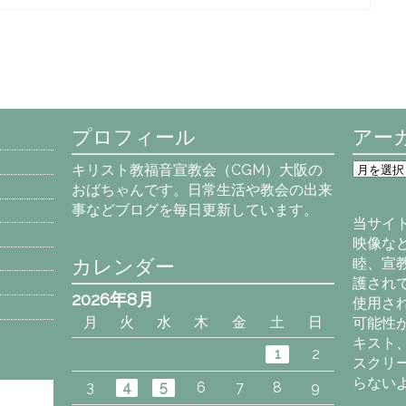
プロフィール
アー
ア
キリスト教福音宣教会（CGM）大阪の
ー
おばちゃんです。日常生活や教会の出来
カ
事などブログを毎日更新しています。
イ
当サイ
ブ
映像な
カレンダー
睦、宣
護され
2026年8月
使用さ
月
火
水
木
金
土
日
可能性
キスト
1
2
スクリ
らない
3
4
5
6
7
8
9