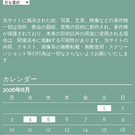
ア
ー
カ
イ
当サイトに掲示された絵、写真、文章、映像などの著作物
ブ
一切は信仰、教会の親睦、宣教の目的に創作され、著作権
が保護されており、本来の目的以外の用途に使用される場
合は、関連法令に抵触する可能性があります。当サイトの
内容、テキスト、画像等の無断転載・無断使用・スクリー
ンショット等の行為は一切なさらないようお願いいたしま
す
カレンダー
2026年8月
月
火
水
木
金
土
日
1
2
3
4
5
6
7
8
9
10
11
12
13
14
15
16