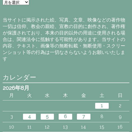
ア
ー
カ
イ
当サイトに掲示された絵、写真、文章、映像などの著作物
ブ
一切は信仰、教会の親睦、宣教の目的に創作され、著作権
が保護されており、本来の目的以外の用途に使用される場
合は、関連法令に抵触する可能性があります。当サイトの
内容、テキスト、画像等の無断転載・無断使用・スクリー
ンショット等の行為は一切なさらないようお願いいたしま
す
カレンダー
2026年8月
月
火
水
木
金
土
日
1
2
3
4
5
6
7
8
9
10
11
12
13
14
15
16