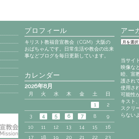
プロフィール
アー
ア
キリスト教福音宣教会（CGM）大阪の
ー
おばちゃんです。日常生活や教会の出来
カ
事などブログを毎日更新しています。
イ
当サイ
ブ
映像な
カレンダー
睦、宣
護され
2026年8月
使用さ
月
火
水
木
金
土
日
可能性
キスト
1
2
スクリ
らない
3
4
5
6
7
8
9
10
11
12
13
14
15
16
17
18
19
20
21
22
23