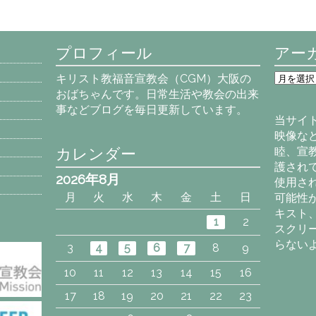
プロフィール
アー
ア
キリスト教福音宣教会（CGM）大阪の
ー
おばちゃんです。日常生活や教会の出来
カ
事などブログを毎日更新しています。
イ
当サイ
ブ
映像な
カレンダー
睦、宣
護され
2026年8月
使用さ
月
火
水
木
金
土
日
可能性
キスト
1
2
スクリ
らない
3
4
5
6
7
8
9
10
11
12
13
14
15
16
17
18
19
20
21
22
23