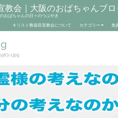
宣教会｜大阪のおばちゃんブロ
のおばちゃんの日々のつぶやき
キリスト教福音宣教会について
カテゴリー
免
pg
1983-1.jpg