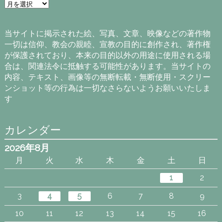
ア
ー
カ
イ
当サイトに掲示された絵、写真、文章、映像などの著作物
ブ
一切は信仰、教会の親睦、宣教の目的に創作され、著作権
が保護されており、本来の目的以外の用途に使用される場
合は、関連法令に抵触する可能性があります。当サイトの
内容、テキスト、画像等の無断転載・無断使用・スクリー
ンショット等の行為は一切なさらないようお願いいたしま
す
カレンダー
2026年8月
月
火
水
木
金
土
日
1
2
3
4
5
6
7
8
9
10
11
12
13
14
15
16