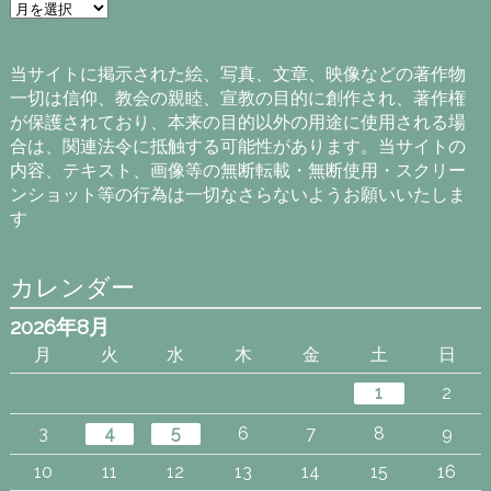
ア
ー
カ
イ
当サイトに掲示された絵、写真、文章、映像などの著作物
ブ
一切は信仰、教会の親睦、宣教の目的に創作され、著作権
が保護されており、本来の目的以外の用途に使用される場
合は、関連法令に抵触する可能性があります。当サイトの
内容、テキスト、画像等の無断転載・無断使用・スクリー
ンショット等の行為は一切なさらないようお願いいたしま
す
カレンダー
2026年8月
月
火
水
木
金
土
日
1
2
3
4
5
6
7
8
9
10
11
12
13
14
15
16