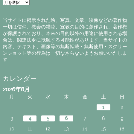
ア
ー
カ
イ
当サイトに掲示された絵、写真、文章、映像などの著作物
ブ
一切は信仰、教会の親睦、宣教の目的に創作され、著作権
が保護されており、本来の目的以外の用途に使用される場
合は、関連法令に抵触する可能性があります。当サイトの
内容、テキスト、画像等の無断転載・無断使用・スクリー
ンショット等の行為は一切なさらないようお願いいたしま
す
カレンダー
2026年8月
月
火
水
木
金
土
日
1
2
3
4
5
6
7
8
9
10
11
12
13
14
15
16