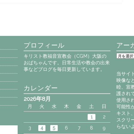
プロフィール
アー
ア
キリスト教福音宣教会（CGM）大阪の
ー
おばちゃんです。日常生活や教会の出来
カ
事などブログを毎日更新しています。
イ
当サイ
ブ
映像な
カレンダー
睦、宣
護され
2026年8月
使用さ
月
火
水
木
金
土
日
可能性
キスト
1
2
スクリ
らない
3
4
5
6
7
8
9