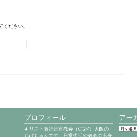
てください。
プロフィール
アー
ア
キリスト教福音宣教会（CGM）大阪の
ー
おばちゃんです。日常生活や教会の出来