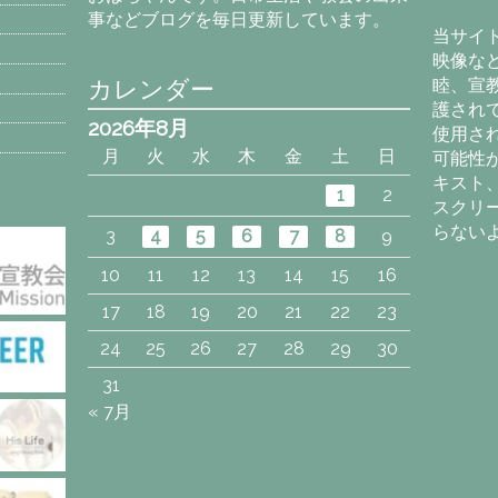
カ
事などブログを毎日更新しています。
イ
当サイ
ブ
映像な
カレンダー
睦、宣
護され
2026年8月
使用さ
月
火
水
木
金
土
日
可能性
キスト
1
2
スクリ
らない
3
4
5
6
7
8
9
10
11
12
13
14
15
16
17
18
19
20
21
22
23
24
25
26
27
28
29
30
31
« 7月