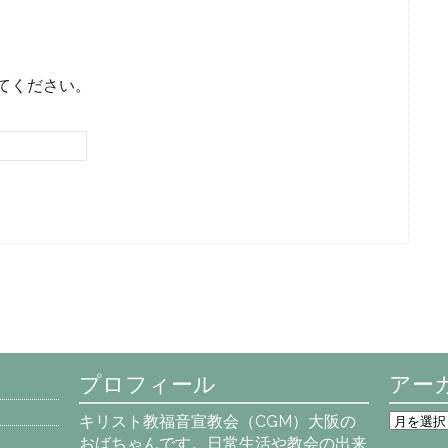
てください。
プロフィール
アー
ア
キリスト教福音宣教会（CGM）大阪の
ー
おばちゃんです。日常生活や教会の出来