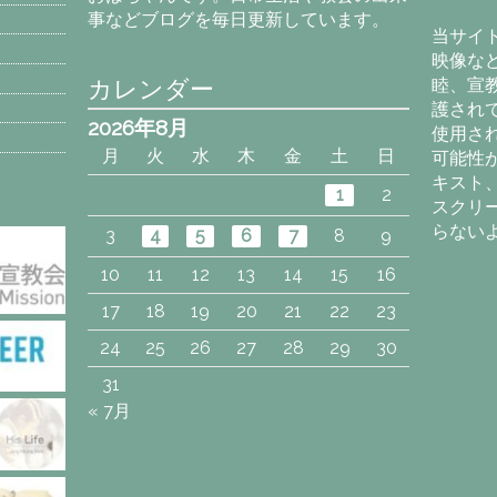
カ
事などブログを毎日更新しています。
イ
当サイ
ブ
映像な
カレンダー
睦、宣
護され
2026年8月
使用さ
月
火
水
木
金
土
日
可能性
キスト
1
2
スクリ
らない
3
4
5
6
7
8
9
10
11
12
13
14
15
16
17
18
19
20
21
22
23
24
25
26
27
28
29
30
31
« 7月