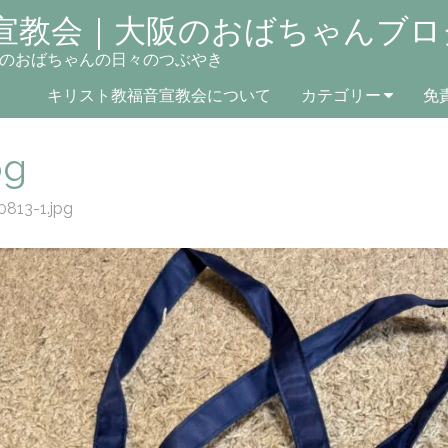
宣教会｜大阪のおばちゃんブロ
のおばちゃんの日々のつぶやき
キリスト教福音宣教会について
カテゴリー
免
pg
0813-1.jpg