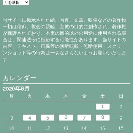
ア
ー
カ
イ
当サイトに掲示された絵、写真、文章、映像などの著作物
ブ
一切は信仰、教会の親睦、宣教の目的に創作され、著作権
が保護されており、本来の目的以外の用途に使用される場
合は、関連法令に抵触する可能性があります。当サイトの
内容、テキスト、画像等の無断転載・無断使用・スクリー
ンショット等の行為は一切なさらないようお願いいたしま
す
カレンダー
2026年8月
月
火
水
木
金
土
日
1
2
3
4
5
6
7
8
9
10
11
12
13
14
15
16