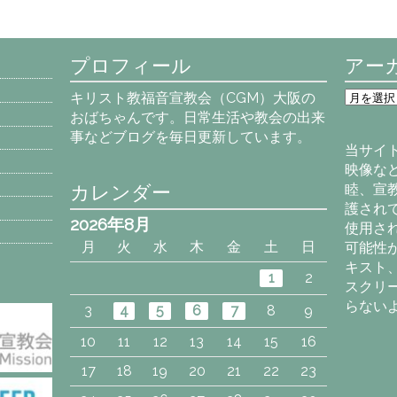
プロフィール
アー
ア
キリスト教福音宣教会（CGM）大阪の
ー
おばちゃんです。日常生活や教会の出来
カ
事などブログを毎日更新しています。
イ
当サイ
ブ
映像な
カレンダー
睦、宣
護され
2026年8月
使用さ
月
火
水
木
金
土
日
可能性
キスト
1
2
スクリ
らない
3
4
5
6
7
8
9
10
11
12
13
14
15
16
17
18
19
20
21
22
23