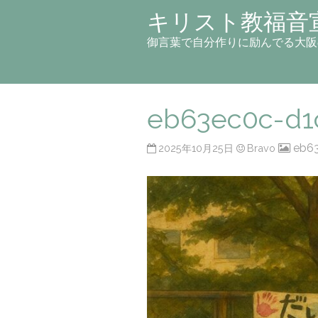
キリスト教福音
御言葉で自分作りに励んでる大阪
eb63ec0c-d1
eb63
2025年10月25日
Bravo