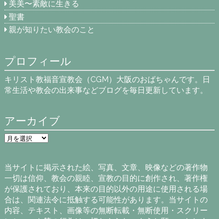
美美〜素敵に生きる
聖書
親が知りたい教会のこと
プロフィール
キリスト教福音宣教会（CGM）大阪のおばちゃんです。日
常生活や教会の出来事などブログを毎日更新しています。
アーカイブ
ア
ー
カ
イ
当サイトに掲示された絵、写真、文章、映像などの著作物
ブ
一切は信仰、教会の親睦、宣教の目的に創作され、著作権
が保護されており、本来の目的以外の用途に使用される場
合は、関連法令に抵触する可能性があります。当サイトの
内容、テキスト、画像等の無断転載・無断使用・スクリー