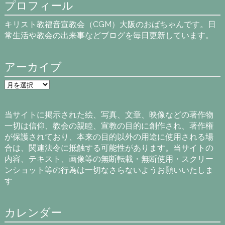
プロフィール
キリスト教福音宣教会（CGM）大阪のおばちゃんです。日
常生活や教会の出来事などブログを毎日更新しています。
アーカイブ
ア
ー
カ
イ
当サイトに掲示された絵、写真、文章、映像などの著作物
ブ
一切は信仰、教会の親睦、宣教の目的に創作され、著作権
が保護されており、本来の目的以外の用途に使用される場
合は、関連法令に抵触する可能性があります。当サイトの
内容、テキスト、画像等の無断転載・無断使用・スクリー
ンショット等の行為は一切なさらないようお願いいたしま
す
カレンダー