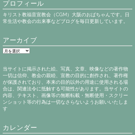
プロフィール
キリスト教福音宣教会（CGM）大阪のおばちゃんです。日
常生活や教会の出来事などブログを毎日更新しています。
アーカイブ
ア
ー
カ
イ
当サイトに掲示された絵、写真、文章、映像などの著作物
ブ
一切は信仰、教会の親睦、宣教の目的に創作され、著作権
が保護されており、本来の目的以外の用途に使用される場
合は、関連法令に抵触する可能性があります。当サイトの
内容、テキスト、画像等の無断転載・無断使用・スクリー
ンショット等の行為は一切なさらないようお願いいたしま
す
カレンダー