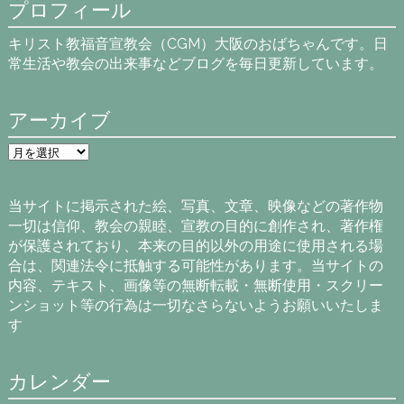
プロフィール
キリスト教福音宣教会（CGM）大阪のおばちゃんです。日
常生活や教会の出来事などブログを毎日更新しています。
アーカイブ
ア
ー
カ
イ
当サイトに掲示された絵、写真、文章、映像などの著作物
ブ
一切は信仰、教会の親睦、宣教の目的に創作され、著作権
が保護されており、本来の目的以外の用途に使用される場
合は、関連法令に抵触する可能性があります。当サイトの
内容、テキスト、画像等の無断転載・無断使用・スクリー
ンショット等の行為は一切なさらないようお願いいたしま
す
カレンダー