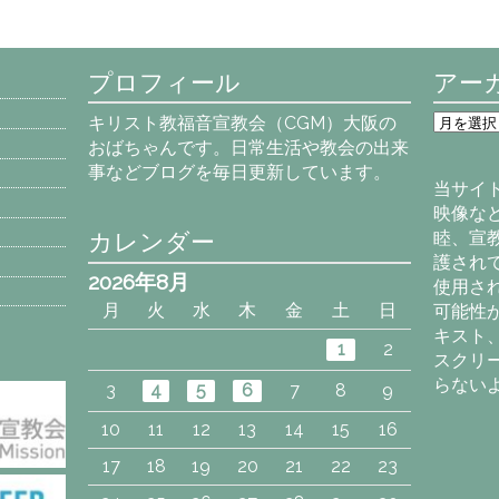
プロフィール
アー
ア
キリスト教福音宣教会（CGM）大阪の
ー
おばちゃんです。日常生活や教会の出来
カ
事などブログを毎日更新しています。
イ
当サイ
ブ
映像な
カレンダー
睦、宣
護され
2026年8月
使用さ
月
火
水
木
金
土
日
可能性
キスト
1
2
スクリ
らない
3
4
5
6
7
8
9
10
11
12
13
14
15
16
17
18
19
20
21
22
23