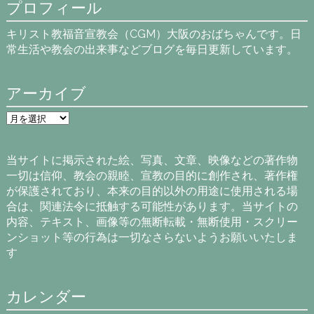
プロフィール
キリスト教福音宣教会（CGM）大阪のおばちゃんです。日
常生活や教会の出来事などブログを毎日更新しています。
アーカイブ
ア
ー
カ
イ
当サイトに掲示された絵、写真、文章、映像などの著作物
ブ
一切は信仰、教会の親睦、宣教の目的に創作され、著作権
が保護されており、本来の目的以外の用途に使用される場
合は、関連法令に抵触する可能性があります。当サイトの
内容、テキスト、画像等の無断転載・無断使用・スクリー
ンショット等の行為は一切なさらないようお願いいたしま
す
カレンダー