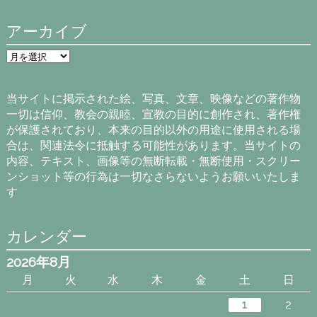
アーカイブ
ア
ー
カ
イ
当サイトに掲示された絵、写真、文章、映像などの著作物
ブ
一切は信仰、教会の親睦、宣教の目的に創作され、著作権
が保護されており、本来の目的以外の用途に使用される場
合は、関連法令に抵触する可能性があります。当サイトの
内容、テキスト、画像等の無断転載・無断使用・スクリー
ンショット等の行為は一切なさらないようお願いいたしま
す
カレンダー
2026年8月
月
火
水
木
金
土
日
1
2