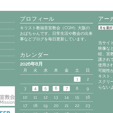
プロフィール
アー
ア
キリスト教福音宣教会（CGM）大阪の
ー
おばちゃんです。日常生活や教会の出来
カ
事などブログを毎日更新しています。
イ
当サイ
ブ
映像な
カレンダー
睦、宣
護され
2026年8月
使用さ
月
火
水
木
金
土
日
可能性
キスト
1
2
スクリ
らない
3
4
5
6
7
8
9
10
11
12
13
14
15
16
17
18
19
20
21
22
23