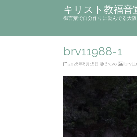
キリスト教福音
御言葉で自分作りに励んでる大阪
brv11988-1
brv11
2026年6月18日
Bravo