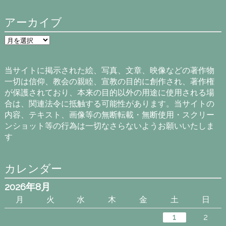
アーカイブ
ア
ー
カ
イ
当サイトに掲示された絵、写真、文章、映像などの著作物
ブ
一切は信仰、教会の親睦、宣教の目的に創作され、著作権
が保護されており、本来の目的以外の用途に使用される場
合は、関連法令に抵触する可能性があります。当サイトの
内容、テキスト、画像等の無断転載・無断使用・スクリー
ンショット等の行為は一切なさらないようお願いいたしま
す
カレンダー
2026年8月
月
火
水
木
金
土
日
1
2