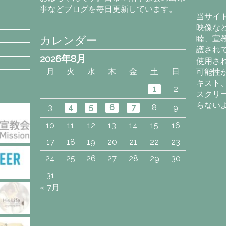
カ
事などブログを毎日更新しています。
イ
当サイ
ブ
映像な
カレンダー
睦、宣
護され
2026年8月
使用さ
月
火
水
木
金
土
日
可能性
キスト
1
2
スクリ
らない
3
4
5
6
7
8
9
10
11
12
13
14
15
16
17
18
19
20
21
22
23
24
25
26
27
28
29
30
31
« 7月