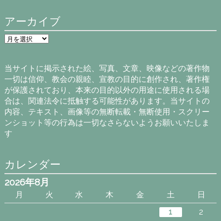
アーカイブ
ア
ー
カ
イ
当サイトに掲示された絵、写真、文章、映像などの著作物
ブ
一切は信仰、教会の親睦、宣教の目的に創作され、著作権
が保護されており、本来の目的以外の用途に使用される場
合は、関連法令に抵触する可能性があります。当サイトの
内容、テキスト、画像等の無断転載・無断使用・スクリー
ンショット等の行為は一切なさらないようお願いいたしま
す
カレンダー
2026年8月
月
火
水
木
金
土
日
1
2