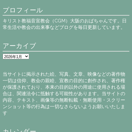
プロフィール
キリスト教福音宣教会（CGM）大阪のおばちゃんです。日
常生活や教会の出来事などブログを毎日更新しています。
アーカイブ
ア
ー
カ
イ
当サイトに掲示された絵、写真、文章、映像などの著作物
ブ
一切は信仰、教会の親睦、宣教の目的に創作され、著作権
が保護されており、本来の目的以外の用途に使用される場
合は、関連法令に抵触する可能性があります。当サイトの
内容、テキスト、画像等の無断転載・無断使用・スクリー
ンショット等の行為は一切なさらないようお願いいたしま
す
カレンダー