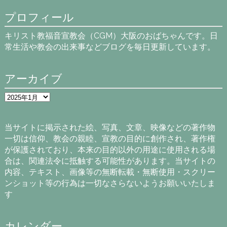
プロフィール
キリスト教福音宣教会（CGM）大阪のおばちゃんです。日
常生活や教会の出来事などブログを毎日更新しています。
アーカイブ
ア
ー
カ
イ
当サイトに掲示された絵、写真、文章、映像などの著作物
ブ
一切は信仰、教会の親睦、宣教の目的に創作され、著作権
が保護されており、本来の目的以外の用途に使用される場
合は、関連法令に抵触する可能性があります。当サイトの
内容、テキスト、画像等の無断転載・無断使用・スクリー
ンショット等の行為は一切なさらないようお願いいたしま
す
カレンダー