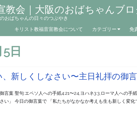
宣教会｜大阪のおばちゃんブロ
のおばちゃんの日々のつぶやき
キリスト教福音宣教会について
カテゴリー
免
月5日
い、新しくしなさい〜主日礼拝の御言
 聖句:エペソ人への手紙4:21〜24,ヨハネ3:3,ローマ人への手紙12
さい」 今日の御言葉で 「私たちがなかなか考えも生も新しく変化