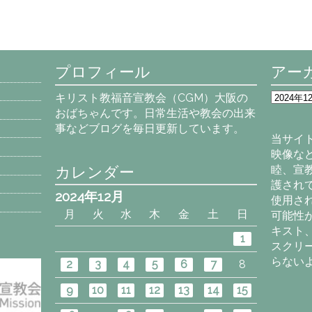
プロフィール
アー
ア
キリスト教福音宣教会（CGM）大阪の
ー
おばちゃんです。日常生活や教会の出来
カ
事などブログを毎日更新しています。
イ
当サイ
ブ
映像な
カレンダー
睦、宣
護され
2024年12月
使用さ
月
火
水
木
金
土
日
可能性
キスト
1
スクリ
らない
2
3
4
5
6
7
8
9
10
11
12
13
14
15