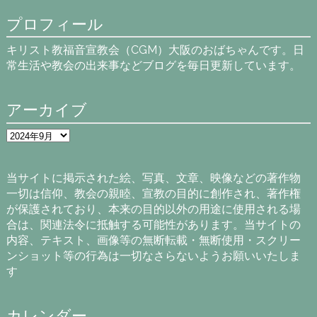
プロフィール
キリスト教福音宣教会（CGM）大阪のおばちゃんです。日
常生活や教会の出来事などブログを毎日更新しています。
アーカイブ
ア
ー
カ
イ
当サイトに掲示された絵、写真、文章、映像などの著作物
ブ
一切は信仰、教会の親睦、宣教の目的に創作され、著作権
が保護されており、本来の目的以外の用途に使用される場
合は、関連法令に抵触する可能性があります。当サイトの
内容、テキスト、画像等の無断転載・無断使用・スクリー
ンショット等の行為は一切なさらないようお願いいたしま
す
カレンダー