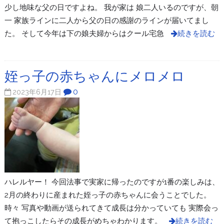
少し地味な父の日ですよね。 我が家は 娘二人いるのですが、朝
一 家族ラインに二人から父の日の感謝のラインが届いてまし
た。 そして今年は下の娘夫婦からはクール宅急
続きを読む
姪っ子の赤ちゃんにメロメロ
0
2023年6月17日
ハレルヤー！ 今回法事で実家に帰ったのですが1番の楽しみは、
2月の終わりに産まれた姪っ子の赤ちゃんに会うことでした。
時々 写真や動画が送られてきて成長は分かっていても 実際会っ
て抱っこしたらその成長がめちゃわかります。
続きを読む