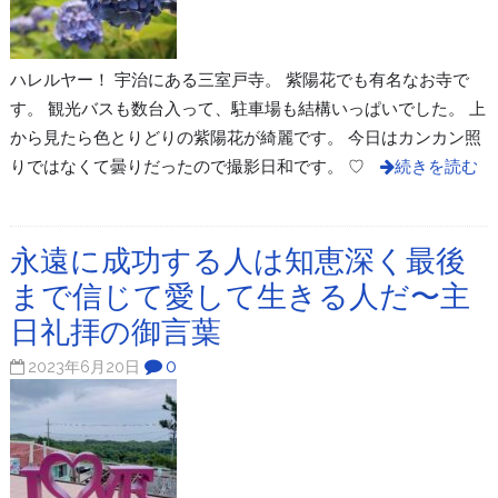
ハレルヤー！ 宇治にある三室戸寺。 紫陽花でも有名なお寺で
す。 観光バスも数台入って、駐車場も結構いっぱいでした。 上
から見たら色とりどりの紫陽花が綺麗です。 今日はカンカン照
りではなくて曇りだったので撮影日和です。 ♡
続きを読む
永遠に成功する人は知恵深く最後
まで信じて愛して生きる人だ〜主
日礼拝の御言葉
0
2023年6月20日