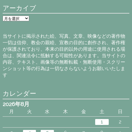
アーカイブ
ア
ー
カ
イ
当サイトに掲示された絵、写真、文章、映像などの著作物
ブ
一切は信仰、教会の親睦、宣教の目的に創作され、著作権
が保護されており、本来の目的以外の用途に使用される場
合は、関連法令に抵触する可能性があります。当サイトの
内容、テキスト、画像等の無断転載・無断使用・スクリー
ンショット等の行為は一切なさらないようお願いいたしま
す
カレンダー
2026年8月
月
火
水
木
金
土
日
1
2