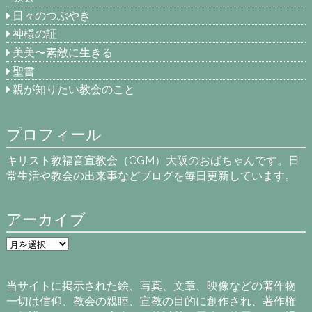
日々のつぶやき
神様の証
美美〜素敵に生きる
聖書
親が知りたい教会のこと
プロフィール
キリスト教福音宣教会（CGM）大阪のおばちゃんです。日
常生活や教会の出来事などブログを毎日更新しています。
アーカイブ
ア
ー
カ
イ
当サイトに掲示された絵、写真、文章、映像などの著作物
ブ
一切は信仰、教会の親睦、宣教の目的に創作され、著作権