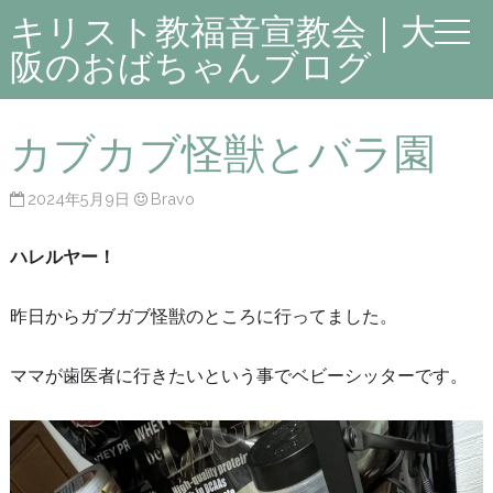
キリスト教福音宣教会｜大
阪のおばちゃんブログ
カブカブ怪獣とバラ園
2024年5月9日
Bravo
ハレルヤー！
昨日からガブガブ怪獣のところに行ってました。
ママが歯医者に行きたいという事でベビーシッターです。