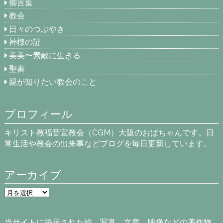
御言葉
教会
日々のつぶやき
神様の証
美美〜素敵に生きる
聖書
親が知りたい教会のこと
プロフィール
キリスト教福音宣教会（CGM）大阪のおばちゃんです。日
常生活や教会の出来事などブログを毎日更新しています。
アーカイブ
ア
ー
カ
イ
当サイトに掲示された絵、写真、文章、映像などの著作物
ブ