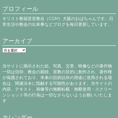
プロフィール
キリスト教福音宣教会（CGM）大阪のおばちゃんです。日
常生活や教会の出来事などブログを毎日更新しています。
アーカイブ
ア
ー
カ
イ
当サイトに掲示された絵、写真、文章、映像などの著作物
ブ
一切は信仰、教会の親睦、宣教の目的に創作され、著作権
が保護されており、本来の目的以外の用途に使用される場
合は、関連法令に抵触する可能性があります。当サイトの
内容、テキスト、画像等の無断転載・無断使用・スクリー
ンショット等の行為は一切なさらないようお願いいたしま
す
カレンダー