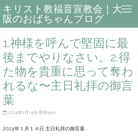
キリスト教福音宣教会｜大
阪のおばちゃんブログ
1.神様を呼んで堅固に最
後までやりなさい。2.得
た物を貴重に思って奪わ
れるな〜主日礼拝の御言
葉
2024年1月14日
Bravo
2024年１月１４日 主日礼拝の御言葉