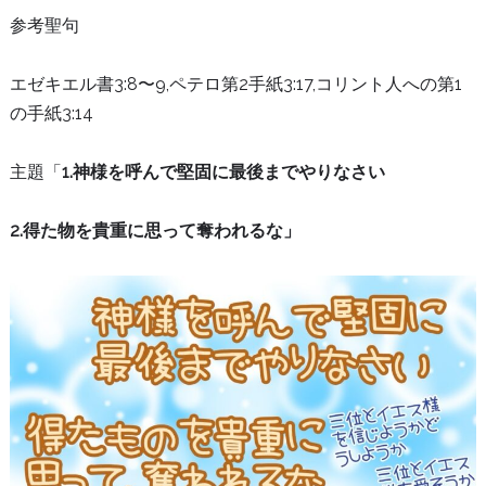
参考聖句
エゼキエル書3:8〜9,ペテロ第2手紙3:17,コリント人への第1
の手紙3:14
主題「
1.神様を呼んで堅固に最後までやりなさい
2.得た物を貴重に思って奪われるな」