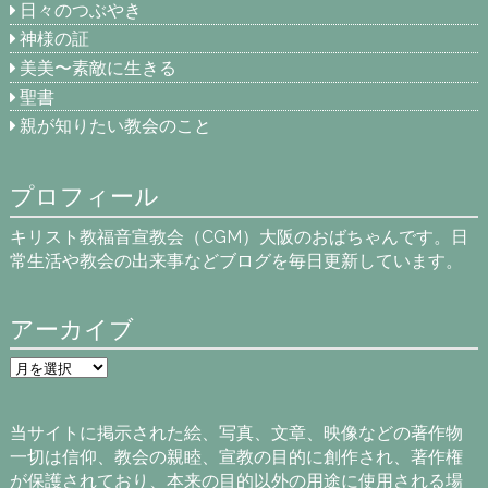
日々のつぶやき
神様の証
美美〜素敵に生きる
聖書
親が知りたい教会のこと
プロフィール
キリスト教福音宣教会（CGM）大阪のおばちゃんです。日
常生活や教会の出来事などブログを毎日更新しています。
アーカイブ
ア
ー
カ
イ
当サイトに掲示された絵、写真、文章、映像などの著作物
ブ
一切は信仰、教会の親睦、宣教の目的に創作され、著作権
が保護されており、本来の目的以外の用途に使用される場