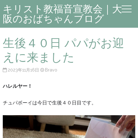
キリスト教福音宣教会｜大
阪のおばちゃんブログ
生後４０日 パパがお迎
えに来ました
2023年11月16日
Bravo
ハレルヤー！
チュパボーイは今日で生後４０日目です。