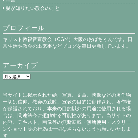
親が知りたい教会のこと
プロフィール
キリスト教福音宣教会（CGM）大阪のおばちゃんです。日
常生活や教会の出来事などブログを毎日更新しています。
アーカイブ
ア
ー
カ
イ
当サイトに掲示された絵、写真、文章、映像などの著作物
ブ
一切は信仰、教会の親睦、宣教の目的に創作され、著作権
が保護されており、本来の目的以外の用途に使用される場
合は、関連法令に抵触する可能性があります。当サイトの
内容、テキスト、画像等の無断転載・無断使用・スクリー
ンショット等の行為は一切なさらないようお願いいたしま
す