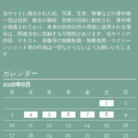
カ
イ
当サイトに掲示された絵、写真、文章、映像などの著作物
ブ
一切は信仰、教会の親睦、宣教の目的に創作され、著作権
が保護されており、本来の目的以外の用途に使用される場
合は、関連法令に抵触する可能性があります。当サイトの
内容、テキスト、画像等の無断転載・無断使用・スクリー
ンショット等の行為は一切なさらないようお願いいたしま
す
カレンダー
2026年8月
月
火
水
木
金
土
日
1
2
3
4
5
6
7
8
9
10
11
12
13
14
15
16
17
18
19
20
21
22
23