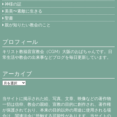
神様の証
美美〜素敵に生きる
聖書
親が知りたい教会のこと
プロフィール
キリスト教福音宣教会（CGM）大阪のおばちゃんです。日
常生活や教会の出来事などブログを毎日更新しています。
アーカイブ
ア
ー
カ
イ
当サイトに掲示された絵、写真、文章、映像などの著作物
ブ
一切は信仰、教会の親睦、宣教の目的に創作され、著作権
が保護されており、本来の目的以外の用途に使用される場
合は、関連法令に抵触する可能性があります。当サイトの