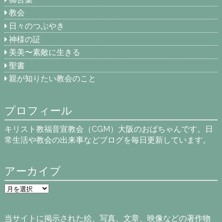
教会
日々のつぶやき
神様の証
美美〜素敵に生きる
聖書
親が知りたい教会のこと
プロフィール
キリスト教福音宣教会（CGM）大阪のおばちゃんです。日
常生活や教会の出来事などブログを毎日更新しています。
アーカイブ
ア
ー
カ
イ
当サイトに掲示された絵、写真、文章、映像などの著作物
ブ